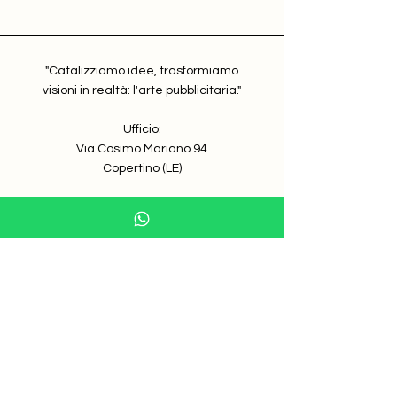
"Catalizziamo idee, trasformiamo
visioni in realtà: l'arte pubblicitaria."
Ufficio:
Via Cosimo Mariano 94
Copertino (LE)
E-mail:
ufficio@artemark.it
Telefono e whatsapp:
327 559 0043
P. Iva:
05446260753
©Artemark.
2023 - 2026
|