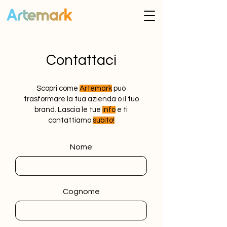
Contattaci
Scopri come
Artemark
può
trasformare la tua azienda o il tuo
brand. Lascia le tue
info
e ti
contattiamo
subito!
Nome
Cognome