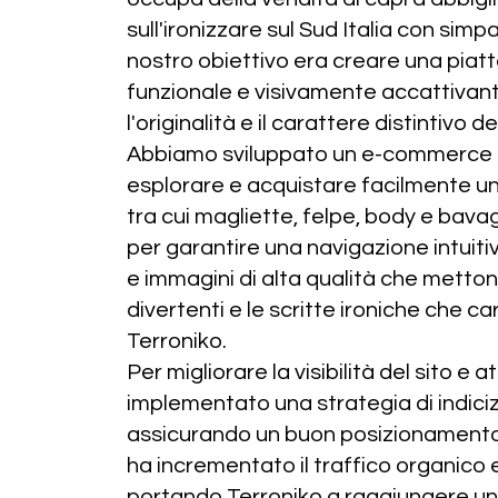
sull'ironizzare sul Sud Italia con simpa
nostro obiettivo era creare una pi
funzionale e visivamente accattivante,
l'originalità e il carattere distintivo d
Abbiamo sviluppato un e-commerce ch
esplorare e acquistare facilmente u
tra cui magliette, felpe, body e bavagl
per garantire una navigazione intuiti
e immagini di alta qualità che mettono
divertenti e le scritte ironiche che ca
Terroniko.
Per migliorare la visibilità del sito e 
implementato una strategia di indic
assicurando un buon posizionamento 
ha incrementato il traffico organico e
portando Terroniko a raggiungere un