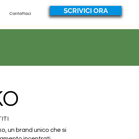
SCRIVICI ORA
Contattaci
KO
ITI
o, un brand unico che si
liamento incentrati